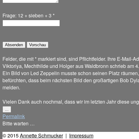
Frage: 12 + sieben + 3
*
Felder, die mit * markiert sind, sind Pflichtfelder. Ihre E-Mail-A
Viktoriya, Mechthilde und Holger
aus
Waldbronn
schrieb am
4
Ein Bild von Led Zeppelin musste schon seinen Platz räume
befürchten, dass beim nächsten Bild den großartigen Bob Dyla
melden.
Vielen Dank auch nochmal, dass wir im letzten Jahr diese ungla
Diese
...
Metabox
Permalink
ein-/ausblenden.
Bitte warten …
© 2015
Annette Schmucker
|
Impressum