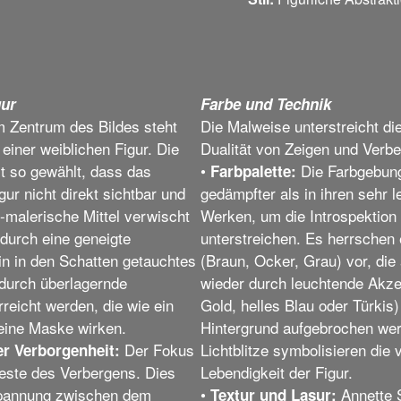
gur
Farbe und Technik
 Zentrum des Bildes steht
Die Malweise unterstreicht di
einer weiblichen Figur. Die
Dualität von Zeigen und Verbe
t so gewählt, dass das
•
Die Farbgebung
Farbpalette:
gur nicht direkt sichtbar und
gedämpfter als in ihren sehr 
-malerische Mittel verwischt
Werken, um die Introspektion
 durch eine geneigte
unterstreichen. Es herrschen
in in den Schatten getauchtes
(Braun, Ocker, Grau) vor, die
 durch überlagernde
wieder durch leuchtende Akze
rreicht werden, die wie ein
Gold, helles Blau oder Türkis)
 eine Maske wirken.
Hintergrund aufgebrochen we
Der Fokus
Lichtblitze symbolisieren die
er Verborgenheit:
Geste des Verbergens. Dies
Lebendigkeit der Figur.
Spannung zwischen dem
•
Annette
Textur und Lasur: