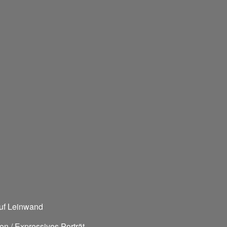
auf Leinwand
on / Expressives Porträt